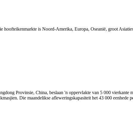
e hoofteikenmarkte is Noord-Amerika, Europa, Oseanië, groot Asiatiese
dong Provinsie, China, beslaan 'n oppervlakte van 5 000 vierkante me
nkmasjien. Die maandelikse afleweringskapasiteit het 43 000 eenhede p