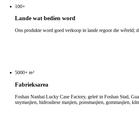
100
+
Lande wat bedien word
Ons produkte word goed verkoop in lande regoor die wêreld; di
5000
+
m²
Fabrieksarea
Foshan Nanhai Lucky Case Factory, geleë in Foshan Stad, Guang
snymasjien, hidrouliese masjien, ponsmasjien, gommasjien, kli