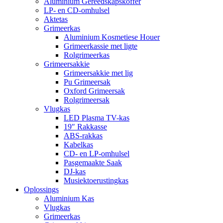
Aluminium Gereedskapskoffer
LP- en CD-omhulsel
Aktetas
Grimeerkas
Aluminium Kosmetiese Houer
Grimeerkassie met ligte
Rolgrimeerkas
Grimeersakkie
Grimeersakkie met lig
Pu Grimeersak
Oxford Grimeersak
Rolgrimeersak
Vlugkas
LED Plasma TV-kas
19″ Rakkasse
ABS-rakkas
Kabelkas
CD- en LP-omhulsel
Pasgemaakte Saak
DJ-kas
Musiektoerustingkas
Oplossings
Aluminium Kas
Vlugkas
Grimeerkas