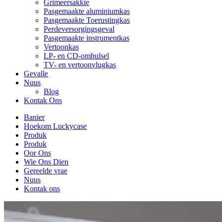
Grimeersakkie
Pasgemaakte aluminiumkas
Pasgemaakte Toerustingkas
Perdeversorgingsgeval
Pasgemaakte instrumentkas
Vertoonkas
LP- en CD-omhulsel
TV- en vertoonvlugkas
Gevalle
Nuus
Blog
Kontak Ons
Banier
Hoekom Luckycase
Produk
Produk
Oor Ons
Wie Ons Dien
Gereelde vrae
Nuus
Kontak ons