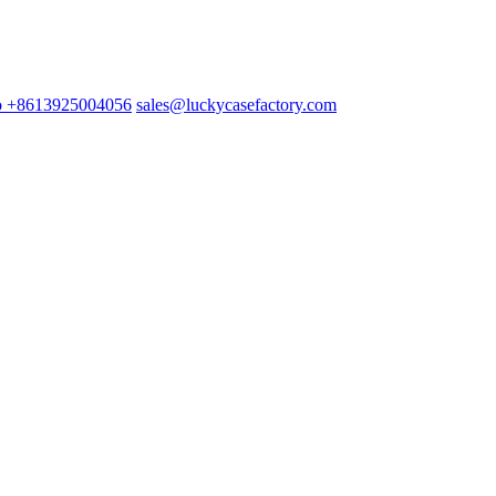
+8613925004056
sales@luckycasefactory.com